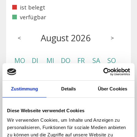
ist belegt
verfügbar
August 2026
<
>
MO
DI
MI
DO
FR
SA
SO
1
2
Zustimmung
Details
Über Cookies
3
4
5
6
7
8
9
Diese Webseite verwendet Cookies
Wir verwenden Cookies, um Inhalte und Anzeigen zu
10
11
12
13
14
15
16
personalisieren, Funktionen für soziale Medien anbieten
zu können und die Zugriffe auf unsere Website zu