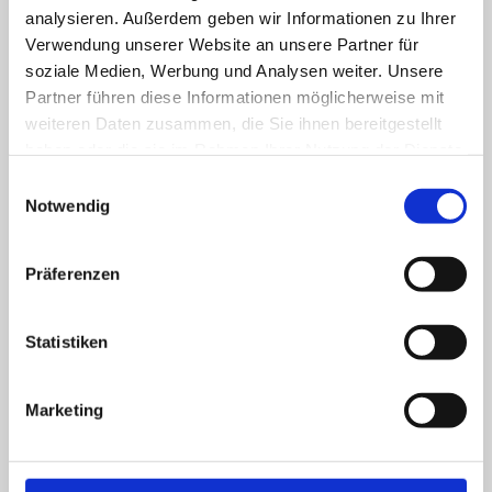
analysieren. Außerdem geben wir Informationen zu Ihrer
17
18
19
20
21
22
23
Verwendung unserer Website an unsere Partner für
soziale Medien, Werbung und Analysen weiter. Unsere
Partner führen diese Informationen möglicherweise mit
24
25
26
27
28
29
30
weiteren Daten zusammen, die Sie ihnen bereitgestellt
haben oder die sie im Rahmen Ihrer Nutzung der Dienste
gesammelt haben.
31
Einwilligungsauswahl
Notwendig
Präferenzen
*Hinweis: Angaben ohne Gewähr. Zwecks konkreter
Anfrage wenden Sie sich bitte direkt an die
Pflegeeinrichtung
Statistiken
Marketing
Preise für Kurzzeitpflege