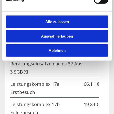
Leistungskomplex 14
32,98 €
Körperpflege mit An- und
Alle zulassen
Auskleiden
Leistungskomplex 15
39,67 €
Auswahl erlauben
Hilfen bei der Haushaltsführung
Ablehnen
Leistungskomplex 16
53,00 €
Beratungseinsätze nach § 37 Abs.
3 SGB XI
Leistungskomplex 17a
66,11 €
Erstbesuch
Leistungskomplex 17b
19,83 €
Folgebesuch