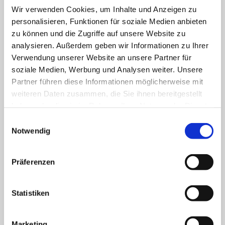
Kleine Hilfen Nr.1 An- und
Wir verwenden Cookies, um Inhalte und Anzeigen zu
Auskleiden
personalisieren, Funktionen für soziale Medien anbieten
zu können und die Zugriffe auf unsere Website zu
Leistungskomplex 13.2
11,73 €
analysieren. Außerdem geben wir Informationen zu Ihrer
Verwendung unserer Website an unsere Partner für
Kleine Hilfen Nr.2 Mundpflege
soziale Medien, Werbung und Analysen weiter. Unsere
Partner führen diese Informationen möglicherweise mit
Leistungskomplex 13.3
11,73 €
weiteren Daten zusammen, die Sie ihnen bereitgestellt
Kleine Hilfen Nr.3
haben oder die sie im Rahmen Ihrer Nutzung der Dienste
Nagelpflege/Fingernägel/Fußnägel
gesammelt haben.
Einwilligungsauswahl
Notwendig
schneiden
Leistungskomplex 13.4
11,73 €
Präferenzen
Kleine Hilfen Nr.4 Gesichtsrasur
Statistiken
Leistungskomplex 13.5
11,73 €
Kleine Hilfen Nr.5 Haarwäsche
Marketing