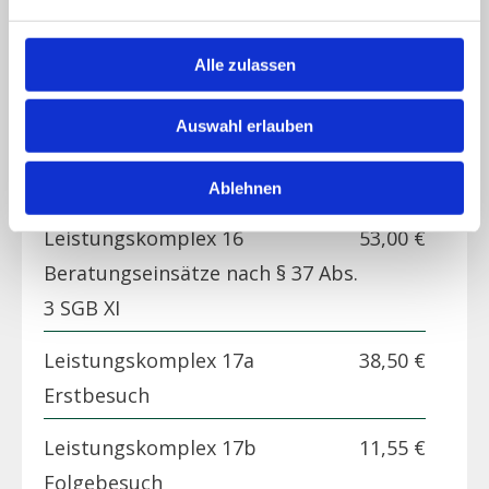
Leistungskomplex 14
19,20 €
Körperpflege mit An- und
Alle zulassen
Auskleiden
Auswahl erlauben
Leistungskomplex 15
23,10 €
Hilfen bei der Haushaltsführung
Ablehnen
Leistungskomplex 16
53,00 €
Beratungseinsätze nach § 37 Abs.
3 SGB XI
Leistungskomplex 17a
38,50 €
Erstbesuch
Leistungskomplex 17b
11,55 €
Folgebesuch