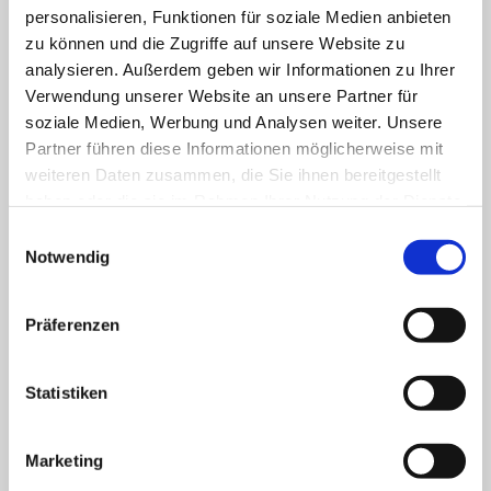
Kleine Hilfen Nr.1 An- und
personalisieren, Funktionen für soziale Medien anbieten
Auskleiden
zu können und die Zugriffe auf unsere Website zu
analysieren. Außerdem geben wir Informationen zu Ihrer
Leistungskomplex 13.2
6,83 €
Verwendung unserer Website an unsere Partner für
soziale Medien, Werbung und Analysen weiter. Unsere
Kleine Hilfen Nr.2 Mundpflege
Partner führen diese Informationen möglicherweise mit
weiteren Daten zusammen, die Sie ihnen bereitgestellt
Leistungskomplex 13.3
6,83 €
haben oder die sie im Rahmen Ihrer Nutzung der Dienste
Kleine Hilfen Nr.3
gesammelt haben.
Einwilligungsauswahl
Nagelpflege/Fingernägel/Fußnägel
Notwendig
schneiden
Präferenzen
Leistungskomplex 13.4
6,83 €
Kleine Hilfen Nr.4 Gesichtsrasur
Statistiken
Leistungskomplex 13.5
6,83 €
Marketing
Kleine Hilfen Nr.5 Haarwäsche