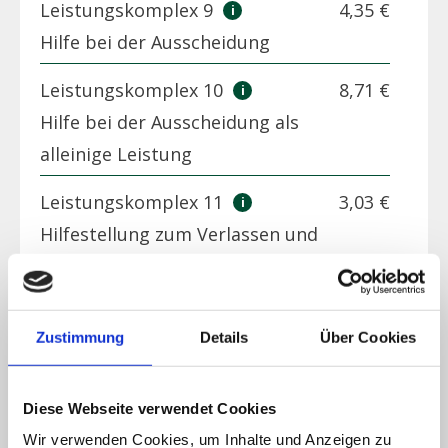
Leistungskomplex 9
4,35 €
Hilfe bei der Ausscheidung
Leistungskomplex 10
8,71 €
Hilfe bei der Ausscheidung als
alleinige Leistung
Leistungskomplex 11
3,03 €
Hilfestellung zum Verlassen und
Wiederaufsuchen der Wohnung
Leistungskomplex 12
26,12 €
Zustimmung
Details
Über Cookies
Begleitung bei Aktivitäten
außerhalb der Wohnung
Diese Webseite verwendet Cookies
Leistungskomplex 13.1
6,83 €
Wir verwenden Cookies, um Inhalte und Anzeigen zu