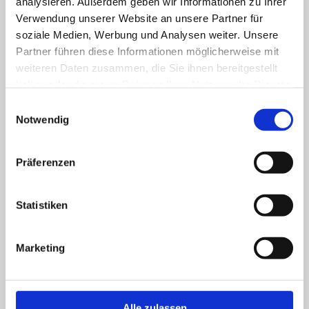
analysieren. Außerdem geben wir Informationen zu Ihrer
verfügbar
Verwendung unserer Website an unsere Partner für
soziale Medien, Werbung und Analysen weiter. Unsere
Partner führen diese Informationen möglicherweise mit
August 2026
<
>
weiteren Daten zusammen, die Sie ihnen bereitgestellt
haben oder die sie im Rahmen Ihrer Nutzung der Dienste
gesammelt haben.
Einwilligungsauswahl
MO
DI
MI
DO
FR
SA
SO
Notwendig
Präferenzen
1
2
Statistiken
3
4
5
6
7
8
9
Marketing
10
11
12
13
14
15
16
Alle zulassen