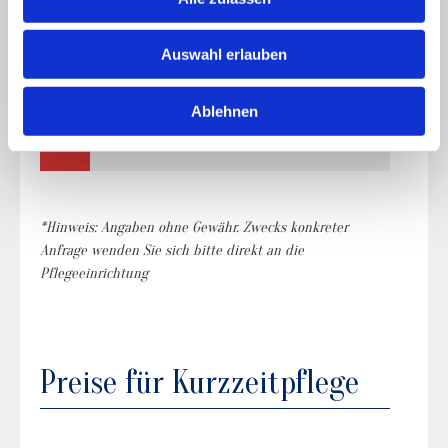
17
18
19
20
21
22
23
Auswahl erlauben
24
25
26
27
28
29
30
Ablehnen
31
*Hinweis: Angaben ohne Gewähr. Zwecks konkreter
Anfrage wenden Sie sich bitte direkt an die
Pflegeeinrichtung
Preise für Kurzzeitpflege