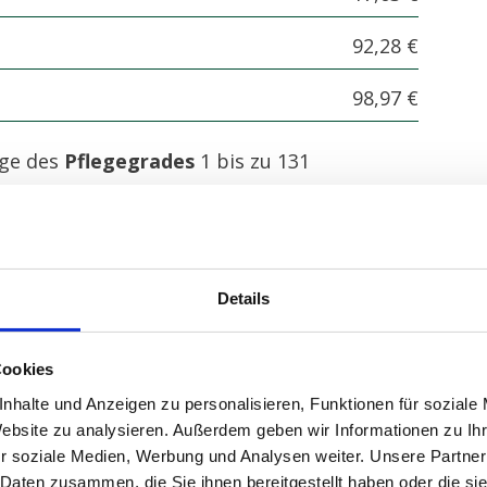
92,28 €
98,97 €
ige des
Pflegegrades
1 bis zu 131
it Ihrer Pflegekasse zu klären.
ige der
Pflegegrade 2 - 5
bis zu 1.854 Euro
Ihrer Pflegekasse zu klären.
Details
ben Ihnen auch gerne die teilnehmenden
 Pflegekasse.
Cookies
nhalte und Anzeigen zu personalisieren, Funktionen für soziale
Website zu analysieren. Außerdem geben wir Informationen zu I
r soziale Medien, Werbung und Analysen weiter. Unsere Partner
 Daten zusammen, die Sie ihnen bereitgestellt haben oder die s