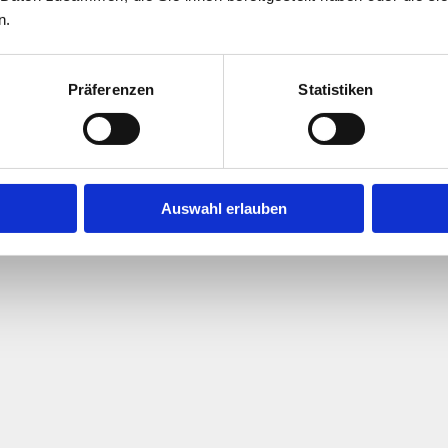
n.
Präferenzen
Statistiken
flegegesellschaft e.V. |
Impressum
|
Datenschutz
|
Auswahl erlauben