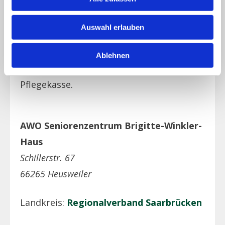
Pflegegrad 5
Beratung zu den Kosten /
Auswahl erlauben
Kostenerstattung geben Ihnen auch
gerne die teilnehmenden Einrichtungen,
Ablehnen
die Pflegestützpunkte oder Ihre
Pflegekasse.
AWO Seniorenzentrum Brigitte-Winkler-
Haus
Schillerstr. 67
66265 Heusweiler
Landkreis:
Regionalverband Saarbrücken