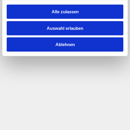
Alle zulassen
Auswahl erlauben
Saarländische Pflegegesellschaft e.V. |
Impressum
|
Datenschutz
| copyright 2019
Ablehnen