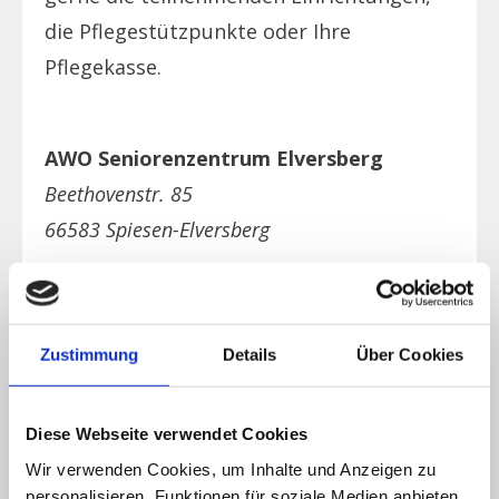
die Pflegestützpunkte oder Ihre
Pflegekasse.
AWO Seniorenzentrum Elversberg
Beethovenstr. 85
66583 Spiesen-Elversberg
Landkreis:
Neunkirchen
Telefon: 06821 / 9240
Zustimmung
Details
Über Cookies
Fax: 06821 / 924194
E-Mail:
Diese Webseite verwendet Cookies
APS_Elversberg@lvsaarland.awo.org
Wir verwenden Cookies, um Inhalte und Anzeigen zu
personalisieren, Funktionen für soziale Medien anbieten