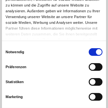
Internet:
Website besuchen
zu können und die Zugriffe auf unsere Website zu
analysieren. Außerdem geben wir Informationen zu Ihrer
Verwendung unserer Website an unsere Partner für
Anzahl Plätze
soziale Medien, Werbung und Analysen weiter. Unsere
Es liegen keine Daten vor
Partner führen diese Informationen möglicherweise mit
weiteren Daten zusammen, die Sie ihnen bereitgestellt
haben oder die sie im Rahmen Ihrer Nutzung der Dienste
Spitzenverband
gesammelt haben.
Einwilligungsauswahl
Notwendig
Arbeiterwohlfahrt Landesverband
Saarland e.V.
Präferenzen
Statistiken
Einrichtung kontaktieren
Marketing