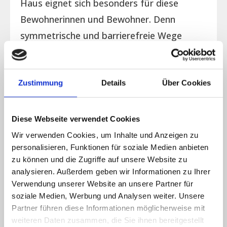
Haus eignet sich besonders für diese
Bewohnerinnen und Bewohner. Denn
symmetrische und barrierefreie Wege
unterstützen dort den Bewegungsdrang
von an Demenz erkrankten Menschen.
Pflege, Bewegung und Entspannung
Zustimmung
Details
Über Cookies
stehen bei uns im Gleichklang. Die
Rundum-Betreuung durch unsere
Diese Webseite verwendet Cookies
herzlichen Mitarbeiter in Betreuung und
Wir verwenden Cookies, um Inhalte und Anzeigen zu
personalisieren, Funktionen für soziale Medien anbieten
Pflege ermöglicht ein würdevolles Leben
zu können und die Zugriffe auf unsere Website zu
im Alter. AWO Seniorenzentrum
analysieren. Außerdem geben wir Informationen zu Ihrer
Landhaus im Hofgarten Ensheim. Ein
Verwendung unserer Website an unsere Partner für
soziale Medien, Werbung und Analysen weiter. Unsere
Frisörsalon im Haus, die Cafeteria und
Partner führen diese Informationen möglicherweise mit
der große Aufenthaltsraum mit
weiteren Daten zusammen, die Sie ihnen bereitgestellt