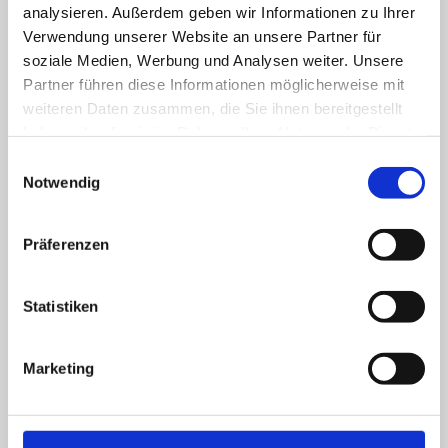
analysieren. Außerdem geben wir Informationen zu Ihrer
belegt
frei
Verwendung unserer Website an unsere Partner für
soziale Medien, Werbung und Analysen weiter. Unsere
Partner führen diese Informationen möglicherweise mit
*Hinweis: Angaben ohne Gewähr. Zwecks konkreter
weiteren Daten zusammen, die Sie ihnen bereitgestellt
Anfrage wenden Sie sich bitte direkt an die
haben oder die sie im Rahmen Ihrer Nutzung der Dienste
Pflegeeinrichtung
gesammelt haben.
Einwilligungsauswahl
Notwendig
Preise für Vollzeitpflege
Präferenzen
Statistiken
Pflegegrad 1
Pflegegrad 2
Marketing
Pflegegrad 3
Pflegegrad 4