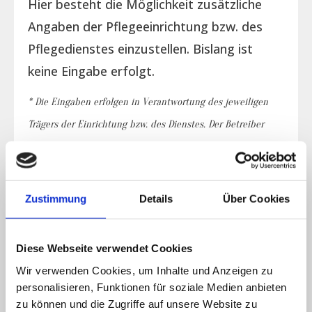
Hier besteht die Möglichkeit zusätzliche
Angaben der Pflegeeinrichtung bzw. des
Pflegedienstes einzustellen. Bislang ist
keine Eingabe erfolgt.
* Die Eingaben erfolgen in Verantwortung des jeweiligen
Trägers der Einrichtung bzw. des Dienstes. Der Betreiber
der Seite übernimmt für die Eingaben keine Gewähr bzw.
Haftung.
Zustimmung
Details
Über Cookies
Belegungsplan
Diese Webseite verwendet Cookies
Wir verwenden Cookies, um Inhalte und Anzeigen zu
personalisieren, Funktionen für soziale Medien anbieten
Einzelzimmer
Doppelzimmer
derzeit
derzeit
zu können und die Zugriffe auf unsere Website zu