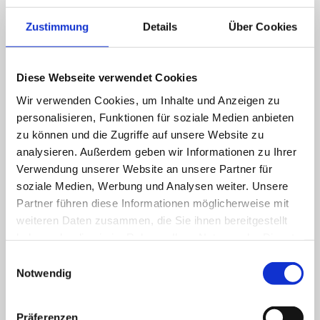
Belegungsplan
Zustimmung
Details
Über Cookies
Verfügbarkeit
Es liegen keine aktuellen Daten vor.
Diese Webseite verwendet Cookies
Wir verwenden Cookies, um Inhalte und Anzeigen zu
personalisieren, Funktionen für soziale Medien anbieten
*Hinweis: Angaben ohne Gewähr. Zwecks konkreter
zu können und die Zugriffe auf unsere Website zu
Anfrage wenden Sie sich bitte direkt an die
analysieren. Außerdem geben wir Informationen zu Ihrer
Pflegeeinrichtung
Verwendung unserer Website an unsere Partner für
soziale Medien, Werbung und Analysen weiter. Unsere
Partner führen diese Informationen möglicherweise mit
weiteren Daten zusammen, die Sie ihnen bereitgestellt
Preise für Kurzzeitpflege
haben oder die sie im Rahmen Ihrer Nutzung der Dienste
gesammelt haben.
Einwilligungsauswahl
Notwendig
Pflegegrad 1
Präferenzen