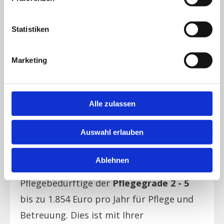
Pflegegrad 2
Pflegegrad 3
Statistiken
Pflegegrad 4
Marketing
Pflegegrad 5
Erstattung der Pflegekassen für
Pflegebedürftige des
Pflegegrades
1
Alle zulassen
bis zu 131 Euro/Monat für Pflege und
Betreuung. Dies ist mit Ihrer
Auswahl erlauben
Pflegekasse zu klären.
Ablehnen
Erstattung der Pflegekassen für
Pflegebedürftige der
Pflegegrade 2 - 5
bis zu 1.854 Euro pro Jahr für Pflege und
Betreuung. Dies ist mit Ihrer