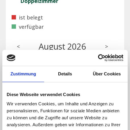
Doppelzimmer
ist belegt
verfügbar
August 2026
<
>
MO
DI
MI
DO
FR
SA
SO
Zustimmung
Details
Über Cookies
1
2
Diese Webseite verwendet Cookies
Wir verwenden Cookies, um Inhalte und Anzeigen zu
3
4
5
6
7
8
9
personalisieren, Funktionen für soziale Medien anbieten
zu können und die Zugriffe auf unsere Website zu
analysieren. Außerdem geben wir Informationen zu Ihrer
10
11
12
13
14
15
16