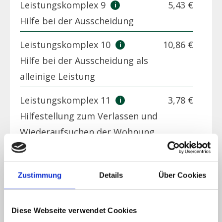
Leistungskomplex 9
5,43 €
Hilfe bei der Ausscheidung
Leistungskomplex 10
10,86 €
Hilfe bei der Ausscheidung als
alleinige Leistung
Leistungskomplex 11
3,78 €
Hilfestellung zum Verlassen und
Wiederaufsuchen der Wohnung
Leistungskomplex 12
32,59 €
Begleitung bei Aktivitäten
Zustimmung
Details
Über Cookies
außerhalb der Wohnung
Leistungskomplex 13.1
8,52 €
Diese Webseite verwendet Cookies