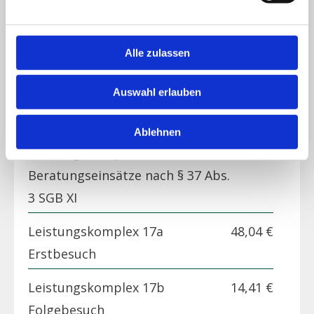
Leistungskomplex 14
23,96 €
Körperpflege mit An- und
Alle zulassen
Auskleiden
Auswahl erlauben
Leistungskomplex 15
28,82 €
Hilfen bei der Haushaltsführung
Ablehnen
Leistungskomplex 16
53,00 €
Beratungseinsätze nach § 37 Abs.
3 SGB XI
Leistungskomplex 17a
48,04 €
Erstbesuch
Leistungskomplex 17b
14,41 €
Folgebesuch