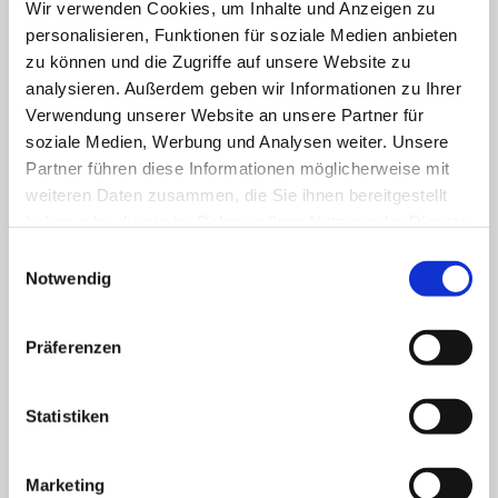
Kleine Hilfen Nr.1 An- und
Wir verwenden Cookies, um Inhalte und Anzeigen zu
personalisieren, Funktionen für soziale Medien anbieten
Auskleiden
zu können und die Zugriffe auf unsere Website zu
analysieren. Außerdem geben wir Informationen zu Ihrer
Leistungskomplex 13.2
8,52 €
Verwendung unserer Website an unsere Partner für
Kleine Hilfen Nr.2 Mundpflege
soziale Medien, Werbung und Analysen weiter. Unsere
Partner führen diese Informationen möglicherweise mit
Leistungskomplex 13.3
8,52 €
weiteren Daten zusammen, die Sie ihnen bereitgestellt
Kleine Hilfen Nr.3
haben oder die sie im Rahmen Ihrer Nutzung der Dienste
gesammelt haben.
Einwilligungsauswahl
Nagelpflege/Fingernägel/Fußnägel
Notwendig
schneiden
Leistungskomplex 13.4
8,52 €
Präferenzen
Kleine Hilfen Nr.4 Gesichtsrasur
Statistiken
Leistungskomplex 13.5
8,52 €
Kleine Hilfen Nr.5 Haarwäsche
Marketing