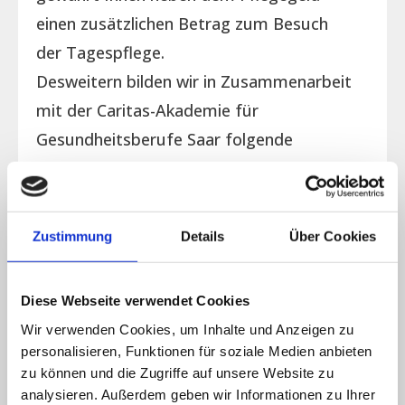
einen zusätzlichen Betrag zum Besuch
der Tagespflege.
Desweitern bilden wir in Zusammenarbeit
mit der Caritas-Akademie für
Gesundheitsberufe Saar folgende
Gesundheitsberufe aus:
Ausbildung zum Pflegeassistent:in,
Ausbildung zum generalistischen
Zustimmung
Details
Über Cookies
Pflegefachmann/-frau (PflBG),
* Die Eingaben erfolgen in Verantwortung des jeweiligen
Diese Webseite verwendet Cookies
Trägers der Einrichtung bzw. des Dienstes. Der Betreiber
Wir verwenden Cookies, um Inhalte und Anzeigen zu
personalisieren, Funktionen für soziale Medien anbieten
der Seite übernimmt für die Eingaben keine Gewähr bzw.
zu können und die Zugriffe auf unsere Website zu
Haftung.
analysieren. Außerdem geben wir Informationen zu Ihrer