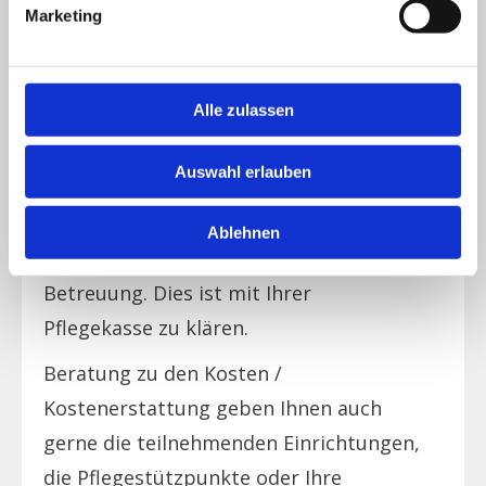
Erstattung der Pflegekassen für
Marketing
Pflegebedürftige des
Pflegegrades
1
bis zu 131 Euro/Monat für Pflege und
Betreuung. Dies ist mit Ihrer
Alle zulassen
Pflegekasse zu klären.
Auswahl erlauben
Erstattung der Pflegekassen für
Pflegebedürftige der
Pflegegrade 2 - 5
Ablehnen
bis zu 1.854 Euro pro Jahr für Pflege und
Betreuung. Dies ist mit Ihrer
Pflegekasse zu klären.
Beratung zu den Kosten /
Kostenerstattung geben Ihnen auch
gerne die teilnehmenden Einrichtungen,
die Pflegestützpunkte oder Ihre