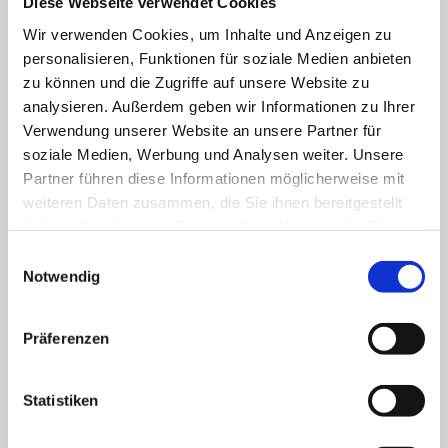
Diese Webseite verwendet Cookies
*Hinweis: Angaben ohne Gewähr. Zwecks konkreter
Wir verwenden Cookies, um Inhalte und Anzeigen zu
Anfrage wenden Sie sich bitte direkt an die
personalisieren, Funktionen für soziale Medien anbieten
Pflegeeinrichtung
zu können und die Zugriffe auf unsere Website zu
analysieren. Außerdem geben wir Informationen zu Ihrer
Verwendung unserer Website an unsere Partner für
soziale Medien, Werbung und Analysen weiter. Unsere
Preise für Kurzzeitpflege
Partner führen diese Informationen möglicherweise mit
weiteren Daten zusammen, die Sie ihnen bereitgestellt
haben oder die sie im Rahmen Ihrer Nutzung der Dienste
Pflegegrad 1
gesammelt haben.
Einwilligungsauswahl
Notwendig
Pflegegrad 2
Pflegegrad 3
Präferenzen
Pflegegrad 4
Statistiken
Pflegegrad 5