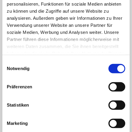
Auskleiden
personalisieren, Funktionen für soziale Medien anbieten
zu können und die Zugriffe auf unsere Website zu
Leistungskomplex 13.2
7,98 €
analysieren. Außerdem geben wir Informationen zu Ihrer
Kleine Hilfen Nr.2 Mundpflege
Verwendung unserer Website an unsere Partner für
soziale Medien, Werbung und Analysen weiter. Unsere
Leistungskomplex 13.3
7,98 €
Partner führen diese Informationen möglicherweise mit
weiteren Daten zusammen, die Sie ihnen bereitgestellt
Kleine Hilfen Nr.3
haben oder die sie im Rahmen Ihrer Nutzung der Dienste
Nagelpflege/Fingernägel/Fußnägel
gesammelt haben.
Einwilligungsauswahl
schneiden
Notwendig
Leistungskomplex 13.4
7,98 €
Präferenzen
Kleine Hilfen Nr.4 Gesichtsrasur
Leistungskomplex 13.5
7,98 €
Statistiken
Kleine Hilfen Nr.5 Haarwäsche
Marketing
Leistungskomplex 14
22,45 €