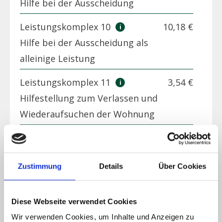
Hilfe bei der Ausscheidung
Leistungskomplex 10
10,18 €
Hilfe bei der Ausscheidung als
alleinige Leistung
Leistungskomplex 11
3,54 €
Hilfestellung zum Verlassen und
Wiederaufsuchen der Wohnung
Leistungskomplex 12
30,53 €
Begleitung bei Aktivitäten
Zustimmung
Details
Über Cookies
außerhalb der Wohnung
Leistungskomplex 13.1
7,98 €
Diese Webseite verwendet Cookies
Kleine Hilfen Nr.1 An- und
Wir verwenden Cookies, um Inhalte und Anzeigen zu