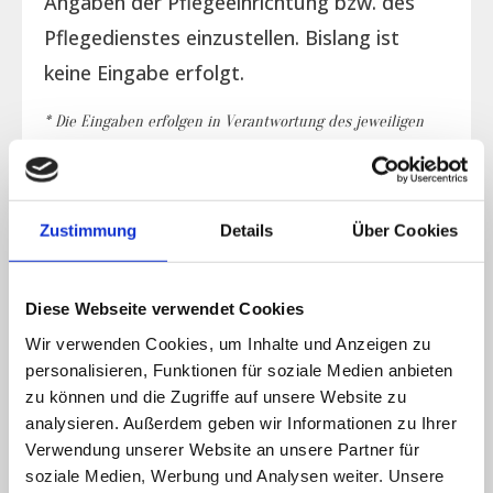
Angaben der Pflegeeinrichtung bzw. des
Pflegedienstes einzustellen. Bislang ist
keine Eingabe erfolgt.
* Die Eingaben erfolgen in Verantwortung des jeweiligen
Trägers der Einrichtung bzw. des Dienstes. Der Betreiber
der Seite übernimmt für die Eingaben keine Gewähr bzw.
Haftung.
Zustimmung
Details
Über Cookies
Diese Webseite verwendet Cookies
Belegungsplan
Wir verwenden Cookies, um Inhalte und Anzeigen zu
personalisieren, Funktionen für soziale Medien anbieten
Verfügbarkeit
zu können und die Zugriffe auf unsere Website zu
analysieren. Außerdem geben wir Informationen zu Ihrer
Es liegen keine aktuellen Daten vor.
Verwendung unserer Website an unsere Partner für
soziale Medien, Werbung und Analysen weiter. Unsere