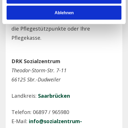
Beratung zu den Kosten /
Kostenerstattung geben Ihnen auch
Ablehnen
gerne die teilnehmenden Einrichtungen,
die Pflegestützpunkte oder Ihre
Pflegekasse.
DRK Sozialzentrum
Theodor-Storm-Str. 7-11
66125 Sbr.-Dudweiler
Landkreis:
Saarbrücken
Telefon: 06897 / 965980
E-Mail:
info@sozialzentrum-