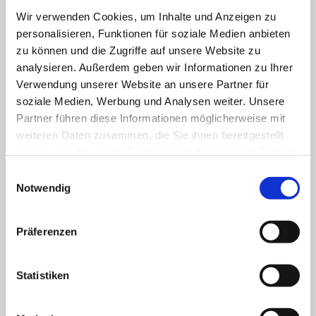
Kleine Hilfen Nr.1 An- und
Wir verwenden Cookies, um Inhalte und Anzeigen zu
Auskleiden
personalisieren, Funktionen für soziale Medien anbieten
zu können und die Zugriffe auf unsere Website zu
Leistungskomplex 13.2
7,82 €
analysieren. Außerdem geben wir Informationen zu Ihrer
Kleine Hilfen Nr.2 Mundpflege
Verwendung unserer Website an unsere Partner für
soziale Medien, Werbung und Analysen weiter. Unsere
Leistungskomplex 13.3
7,82 €
Partner führen diese Informationen möglicherweise mit
weiteren Daten zusammen, die Sie ihnen bereitgestellt
Kleine Hilfen Nr.3
haben oder die sie im Rahmen Ihrer Nutzung der Dienste
Nagelpflege/Fingernägel/Fußnägel
gesammelt haben.
Einwilligungsauswahl
schneiden
Notwendig
Leistungskomplex 13.4
7,82 €
Präferenzen
Kleine Hilfen Nr.4 Gesichtsrasur
Statistiken
Leistungskomplex 13.5
7,82 €
Kleine Hilfen Nr.5 Haarwäsche