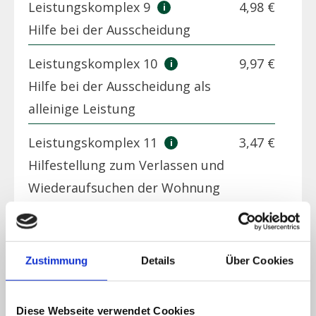
Leistungskomplex 9
4,98 €
Hilfe bei der Ausscheidung
Leistungskomplex 10
9,97 €
Hilfe bei der Ausscheidung als
alleinige Leistung
Leistungskomplex 11
3,47 €
Hilfestellung zum Verlassen und
Wiederaufsuchen der Wohnung
Leistungskomplex 12
29,90 €
Begleitung bei Aktivitäten
Zustimmung
Details
Über Cookies
außerhalb der Wohnung
Leistungskomplex 13.1
7,82 €
Diese Webseite verwendet Cookies