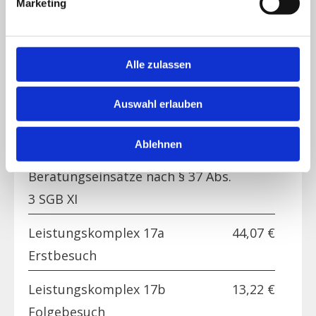
Marketing
Leistungskomplex 14
21,98 €
Körperpflege mit An- und
Auskleiden
Alle zulassen
Leistungskomplex 15
26,44 €
Auswahl erlauben
Hilfen bei der Haushaltsführung
Ablehnen
Leistungskomplex 16
53,00 €
Beratungseinsätze nach § 37 Abs.
3 SGB XI
Leistungskomplex 17a
44,07 €
Erstbesuch
Leistungskomplex 17b
13,22 €
Folgebesuch