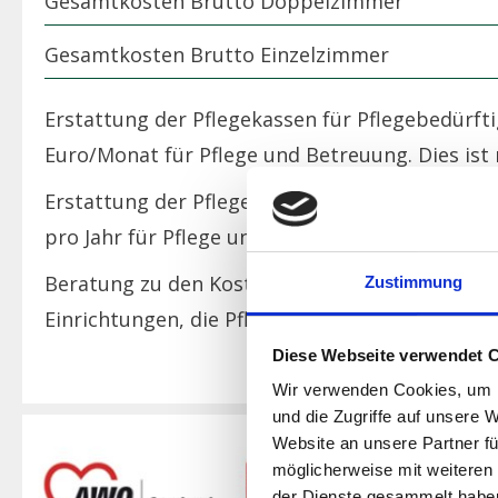
Gesamtkosten Brutto Doppelzimmer
Gesamtkosten Brutto Einzelzimmer
Erstattung der Pflegekassen für Pflegebedürft
Euro/Monat für Pflege und Betreuung. Dies ist m
Erstattung der Pflegekassen für Pflegebedürft
pro Jahr für Pflege und Betreuung. Dies ist mit 
Beratung zu den Kosten / Kostenerstattung ge
Zustimmung
Einrichtungen, die Pflegestützpunkte oder Ihre
Diese Webseite verwendet 
Wir verwenden Cookies, um I
und die Zugriffe auf unsere 
Website an unsere Partner fü
möglicherweise mit weiteren
der Dienste gesammelt habe