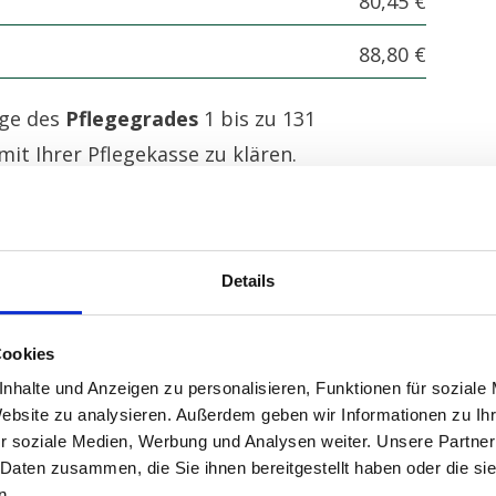
80,45 €
88,80 €
ige des
Pflegegrades
1 bis zu 131
it Ihrer Pflegekasse zu klären.
ige der
Pflegegrade 2 - 5
bis zu 1.854 Euro
Ihrer Pflegekasse zu klären.
ben Ihnen auch gerne die teilnehmenden
Details
 Pflegekasse.
Cookies
nhalte und Anzeigen zu personalisieren, Funktionen für soziale
Website zu analysieren. Außerdem geben wir Informationen zu I
r soziale Medien, Werbung und Analysen weiter. Unsere Partner
 Daten zusammen, die Sie ihnen bereitgestellt haben oder die s
n.