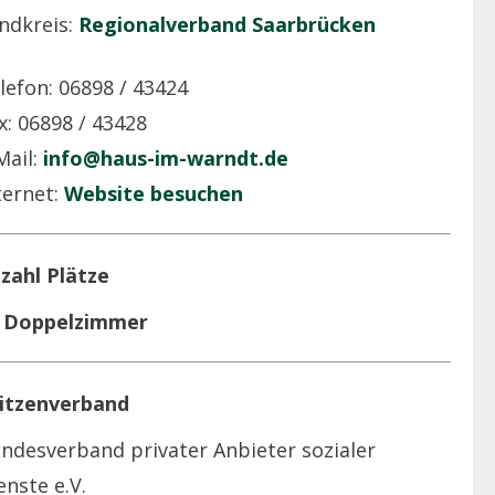
ndkreis:
Regionalverband Saarbrücken
lefon: 06898 / 43424
x: 06898 / 43428
Mail:
info@haus-im-warndt.de
ternet:
Website besuchen
zahl Plätze
 Doppelzimmer
itzenverband
ndesverband privater Anbieter sozialer
enste e.V.