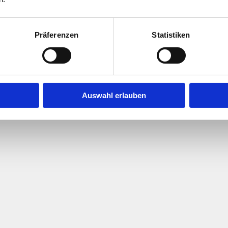
Präferenzen
Statistiken
flegegesellschaft e.V. |
Impressum
|
Datenschutz
|
Auswahl erlauben