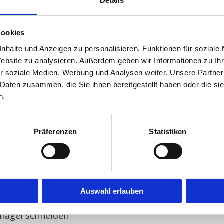
Details
g
Cookies
5,29 €
nhalte und Anzeigen zu personalisieren, Funktionen für soziale
chen der Wohnung
Website zu analysieren. Außerdem geben wir Informationen zu I
r soziale Medien, Werbung und Analysen weiter. Unsere Partner
45,58 €
 Daten zusammen, die Sie ihnen bereitgestellt haben oder die s
nung
n.
11,92 €
Präferenzen
Statistiken
11,92 €
Auswahl erlauben
11,92 €
ßnägel schneiden