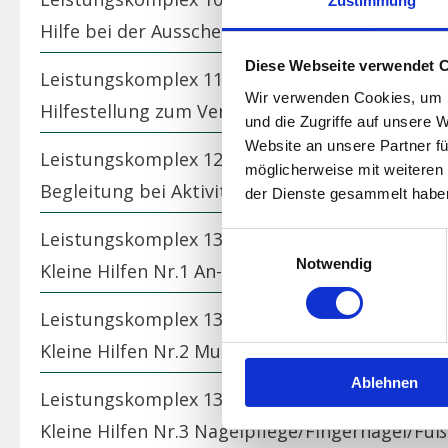
Zustimmung
Hilfe bei der Ausscheidung als alleinige Leistun
Diese Webseite verwendet 
Leistungskomplex 11
Wir verwenden Cookies, um I
Hilfestellung zum Verlassen und Wiederaufsu
und die Zugriffe auf unsere 
Website an unsere Partner fü
Leistungskomplex 12
möglicherweise mit weiteren
Begleitung bei Aktivitäten außerhalb der Woh
der Dienste gesammelt habe
Leistungskomplex 13.1
Einwilligungsauswahl
Notwendig
Kleine Hilfen Nr.1 An- und Auskleiden
Leistungskomplex 13.2
Kleine Hilfen Nr.2 Mundpflege
Ablehnen
Leistungskomplex 13.3
Kleine Hilfen Nr.3 Nagelpflege/Fingernägel/Fu