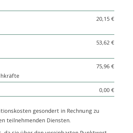
20,15 €
53,62 €
75,96 €
hkräfte
0,00 €
titionskosten gesondert in Rechnung zu
den teilnehmenden Diensten.
, da sie über den vereinbarten Punktwert