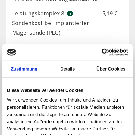
Leistungskomplex 8
5,19 €
Sondenkost bei implantierter
Magensonde (PEG)
Leistungskomplex 9
5,19 €
Hilfe bei der Ausscheidung
Zustimmung
Details
Über Cookies
Leistungskomplex 10
10,37 €
Hilfe bei der Ausscheidung als
alleinige Leistung
Diese Webseite verwendet Cookies
Wir verwenden Cookies, um Inhalte und Anzeigen zu
Leistungskomplex 11
3,61 €
personalisieren, Funktionen für soziale Medien anbieten
Hilfestellung zum Verlassen und
zu können und die Zugriffe auf unsere Website zu
analysieren. Außerdem geben wir Informationen zu Ihrer
Wiederaufsuchen der Wohnung
Verwendung unserer Website an unsere Partner für