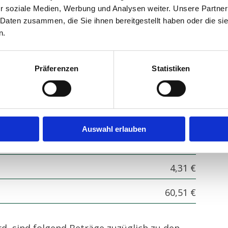
r soziale Medien, Werbung und Analysen weiter. Unsere Partner
 Daten zusammen, die Sie ihnen bereitgestellt haben oder die s
rad 3
Pflegegrad 4
Pflegegrad 5
n.
eile bei Pflegegrad 1
Präferenzen
Statistiken
44,33 €
4,16 €
Auswahl erlauben
7,71 €
4,31 €
60,51 €
d, sind folgend Beträge zuzüglich zu den