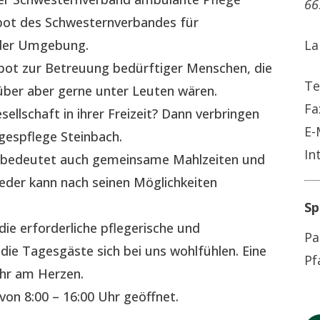
66
t des Schwesternverbandes für
 der Umgebung.
La
gebot zur Betreuung bedürftiger Menschen, die
Te
ber aber gerne unter Leuten wären.
Fa
ellschaft in ihrer Freizeit? Dann verbringen
E-
gespflege Steinbach.
In
s bedeutet auch gemeinsame Mahlzeiten und
Jeder kann nach seinen Möglichkeiten
Sp
 die erforderliche pflegerische und
Pa
die Tagesgäste sich bei uns wohlfühlen. Eine
Pf
sehr am Herzen.
von 8:00 – 16:00 Uhr geöffnet.