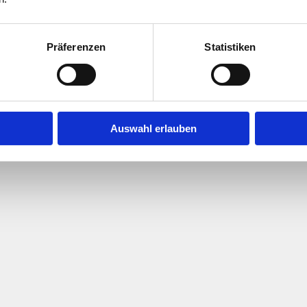
Präferenzen
Statistiken
flegegesellschaft e.V. |
Impressum
|
Datenschutz
|
Auswahl erlauben