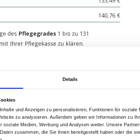
133,49 €
140,76 €
ige des
Pflegegrades
1 bis zu 131
it Ihrer Pflegekasse zu klären.
ige der
Pflegegrade 2 - 5
bis zu 1.854 Euro
Ihrer Pflegekasse zu klären.
ben Ihnen auch gerne die teilnehmenden
Details
 Pflegekasse.
Cookies
nhalte und Anzeigen zu personalisieren, Funktionen für soziale
Website zu analysieren. Außerdem geben wir Informationen zu I
r soziale Medien, Werbung und Analysen weiter. Unsere Partner
 Daten zusammen, die Sie ihnen bereitgestellt haben oder die s
n.