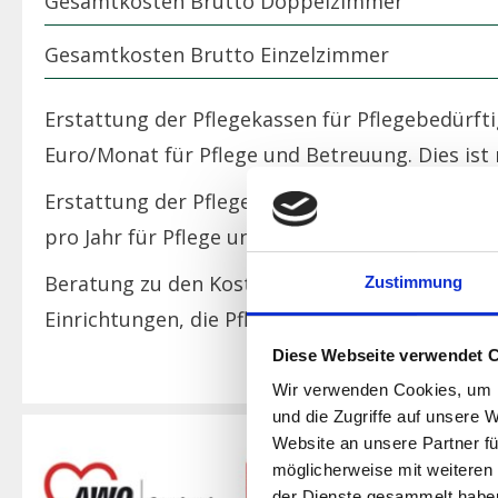
Gesamtkosten Brutto Doppelzimmer
Gesamtkosten Brutto Einzelzimmer
Erstattung der Pflegekassen für Pflegebedürft
Euro/Monat für Pflege und Betreuung. Dies ist m
Erstattung der Pflegekassen für Pflegebedürft
pro Jahr für Pflege und Betreuung. Dies ist mit 
Beratung zu den Kosten / Kostenerstattung ge
Zustimmung
Einrichtungen, die Pflegestützpunkte oder Ihre
Diese Webseite verwendet 
Wir verwenden Cookies, um I
und die Zugriffe auf unsere 
Website an unsere Partner fü
möglicherweise mit weiteren
der Dienste gesammelt habe