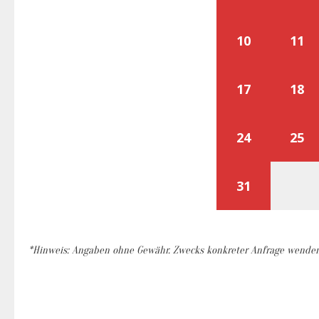
10
11
17
18
24
25
31
*Hinweis: Angaben ohne Gewähr. Zwecks konkreter Anfrage wenden S