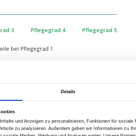
rad 3
Pflegegrad 4
Pflegegrad 5
eile bei Pflegegrad 1
62,22 €
24,95 €
Details
14,44 €
17,15 €
Cookies
nhalte und Anzeigen zu personalisieren, Funktionen für soziale
22,78 €
Website zu analysieren. Außerdem geben wir Informationen zu I
r soziale Medien, Werbung und Analysen weiter. Unsere Partner