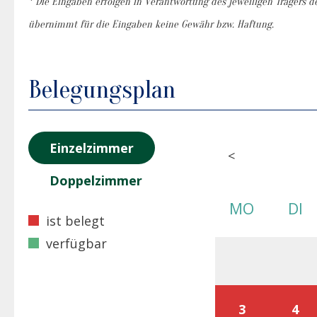
* Die Eingaben erfolgen in Verantwortung des jeweiligen Trägers de
übernimmt für die Eingaben keine Gewähr bzw. Haftung.
Belegungsplan
Einzelzimmer
<
Doppelzimmer
MO
DI
ist belegt
verfügbar
3
4