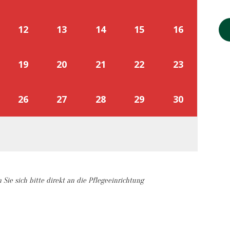
12
13
14
15
16
19
20
21
22
23
26
27
28
29
30
ie sich bitte direkt an die Pflegeeinrichtung