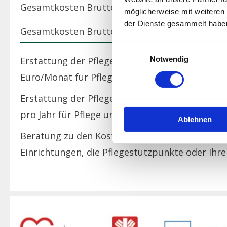
Gesamtkosten Brutto Doppelzimmer
möglicherweise mit weiteren
der Dienste gesammelt habe
Gesamtkosten Brutto Einzelzimmer
Einwilligungsauswahl
Erstattung der Pflegekassen für Pflegebedürft
Notwendig
Euro/Monat für Pflege und Betreuung. Dies ist m
Erstattung der Pflegekassen für Pflegebedürft
pro Jahr für Pflege und Betreuung. Dies ist mit 
Ablehnen
Beratung zu den Kosten / Kostenerstattung ge
Einrichtungen, die Pflegestützpunkte oder Ihre