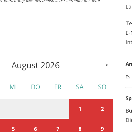
r Einrichtung bzw. des Dienstes. Der Betreiber der Seite
La
Te
E-
In
August 2026
An
>
Es 
MI
DO
FR
SA
SO
Sp
1
2
Bu
Di
5
6
7
8
9