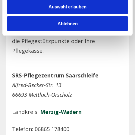
Pflegegrad 5
Auswahl erlauben
Beratung zu den Kosten /
Kostenerstattung geben Ihnen auch
Ablehnen
gerne die teilnehmenden Einrichtungen,
die Pflegestützpunkte oder Ihre
Pflegekasse.
SRS-Pflegezentrum Saarschleife
Alfred-Becker-Str. 13
66693 Mettlach-Orscholz
Landkreis:
Merzig-Wadern
Telefon: 06865 178400