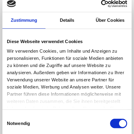
*Hinweis: Angaben ohne Gewähr. Zwecks konkreter
Zustimmung
Details
Über Cookies
Anfrage wenden Sie sich bitte direkt an die
Pflegeeinrichtung
Diese Webseite verwendet Cookies
Wir verwenden Cookies, um Inhalte und Anzeigen zu
personalisieren, Funktionen für soziale Medien anbieten
Preise für Tagespflege
zu können und die Zugriffe auf unsere Website zu
analysieren. Außerdem geben wir Informationen zu Ihrer
Verwendung unserer Website an unsere Partner für
Pflegegrad 1
soziale Medien, Werbung und Analysen weiter. Unsere
Partner führen diese Informationen möglicherweise mit
Pflegegrad 2
weiteren Daten zusammen, die Sie ihnen bereitgestellt
haben oder die sie im Rahmen Ihrer Nutzung der Dienste
Pflegegrad 3
gesammelt haben.
Einwilligungsauswahl
Pflegegrad 4
Notwendig