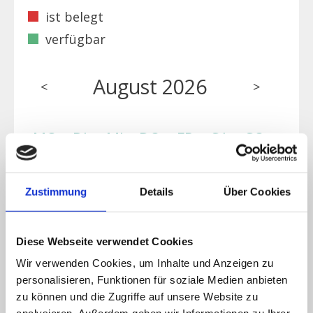
ist belegt
verfügbar
August 2026
<
>
MO
DI
MI
DO
FR
SA
SO
1
2
Zustimmung
Details
Über Cookies
3
4
5
6
7
8
9
Diese Webseite verwendet Cookies
Wir verwenden Cookies, um Inhalte und Anzeigen zu
personalisieren, Funktionen für soziale Medien anbieten
10
11
12
13
14
15
16
zu können und die Zugriffe auf unsere Website zu