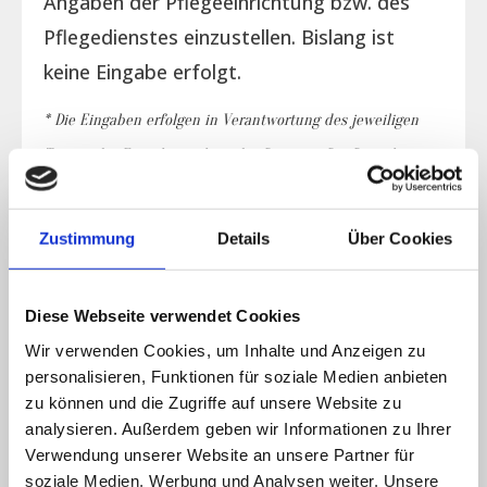
Angaben der Pflegeeinrichtung bzw. des
Pflegedienstes einzustellen. Bislang ist
keine Eingabe erfolgt.
* Die Eingaben erfolgen in Verantwortung des jeweiligen
Trägers der Einrichtung bzw. des Dienstes. Der Betreiber
der Seite übernimmt für die Eingaben keine Gewähr bzw.
Haftung.
Zustimmung
Details
Über Cookies
Belegungsplan
Diese Webseite verwendet Cookies
Wir verwenden Cookies, um Inhalte und Anzeigen zu
personalisieren, Funktionen für soziale Medien anbieten
Verfügbarkeit
zu können und die Zugriffe auf unsere Website zu
Es liegen keine aktuellen Daten vor.
analysieren. Außerdem geben wir Informationen zu Ihrer
Verwendung unserer Website an unsere Partner für
soziale Medien, Werbung und Analysen weiter. Unsere