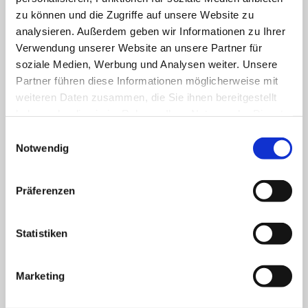
zu können und die Zugriffe auf unsere Website zu
2026
analysieren. Außerdem geben wir Informationen zu Ihrer
Verwendung unserer Website an unsere Partner für
soziale Medien, Werbung und Analysen weiter. Unsere
Partner führen diese Informationen möglicherweise mit
*Hinweis: Angaben ohne Gewähr. Zwecks konkreter
weiteren Daten zusammen, die Sie ihnen bereitgestellt
Anfrage wenden Sie sich bitte direkt an die
haben oder die sie im Rahmen Ihrer Nutzung der Dienste
Pflegeeinrichtung
gesammelt haben.
Einwilligungsauswahl
Notwendig
Präferenzen
Preise für Tagespflege
Statistiken
Pflegegrad 1
Marketing
Pflegegrad 2