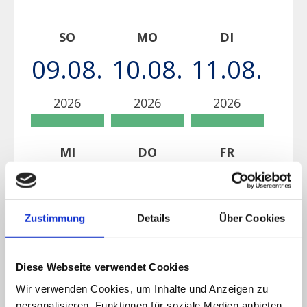
SO
MO
DI
09.08.
10.08.
11.08.
2026
2026
2026
MI
DO
FR
12.08.
13.08.
14.08.
2026
2026
2026
Zustimmung
Details
Über Cookies
SA
Diese Webseite verwendet Cookies
Wir verwenden Cookies, um Inhalte und Anzeigen zu
15.08.
personalisieren, Funktionen für soziale Medien anbieten