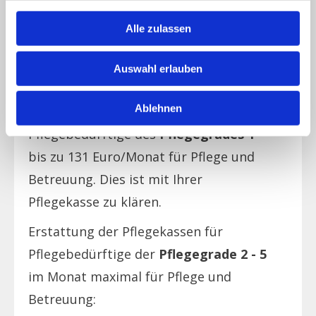
Pflegegrad 3
Alle zulassen
Pflegegrad 4
Pflegegrad 5
Auswahl erlauben
Ablehnen
Erstattung der Pflegekassen für
Pflegebedürftige des
Pflegegrades 1
bis zu 131 Euro/Monat für Pflege und
Betreuung. Dies ist mit Ihrer
Pflegekasse zu klären.
Erstattung der Pflegekassen für
Pflegebedürftige der
Pflegegrade 2 - 5
im Monat maximal für Pflege und
Betreuung: