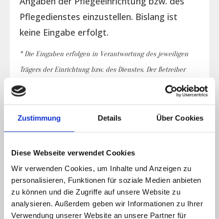
Angaben der Pflegeeinrichtung bzw. des
Pflegedienstes einzustellen. Bislang ist
keine Eingabe erfolgt.
* Die Eingaben erfolgen in Verantwortung des jeweiligen
Trägers der Einrichtung bzw. des Dienstes. Der Betreiber
der Seite übernimmt für die Eingaben keine Gewähr bzw.
Haftung.
Zustimmung
Details
Über Cookies
Belegungsplan
Diese Webseite verwendet Cookies
Wir verwenden Cookies, um Inhalte und Anzeigen zu
personalisieren, Funktionen für soziale Medien anbieten
Einzelzimmer
Doppelzimmer
zu können und die Zugriffe auf unsere Website zu
derzeit
derzeit
analysieren. Außerdem geben wir Informationen zu Ihrer
belegt
frei
Verwendung unserer Website an unsere Partner für